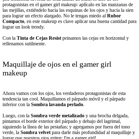
protagonistas en el gamer girl makeup: aplícalo en las manzanas de
las mejillas, extiéndelo hacia las esquinas de los ojos y hacia la sien
para lograr un efecto alargado. No le tengas miedo al
Rubor
Compacto
, en este makeup es clave aplicar una buena cantidad para
lograr un look trendy.
Con la
Tinta de Cejas Resist
peinamos las cejas en horizontal y
rellenamos sutilmente.
Maquillaje de ojos en el gamer girl
makeup
Ahora vamos con los ojos, los verdaderos protagonistas de esta
tendencia tan cool. Maquillamos el párpado móvil y el párpado
inferior con la
Sombra lavanda perlado
.
Luego, con la
Sombra verde metalizado
y una brocha delgada,
pintamos el borde exterior del párpado y debajo del lagrimal,
siguiendo la línea de las pestañas; y agregamos por fuera del tono
verde, la
Sombra velvet
para darle más profundidad al maquillaje y
lograr que nuestros ojos griten: I'm a gamer girl!