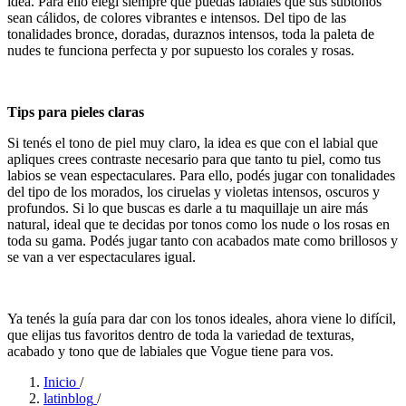
idea. Para ello elegí siempre que puedas labiales que sus subtonos
sean cálidos, de colores vibrantes e intensos. Del tipo de las
tonalidades bronce, doradas, duraznos intensos, toda la paleta de
nudes te funciona perfecta y por supuesto los corales y rosas.
Tips para pieles claras
Si tenés el tono de piel muy claro, la idea es que con el labial que
apliques crees contraste necesario para que tanto tu piel, como tus
labios se vean espectaculares. Para ello, podés jugar con tonalidades
del tipo de los morados, los ciruelas y violetas intensos, oscuros y
profundos. Si lo que buscas es darle a tu maquillaje un aire más
natural, ideal que te decidas por tonos como los nude o los rosas en
toda su gama. Podés jugar tanto con acabados mate como brillosos y
se van a ver espectaculares igual.
Ya tenés la guía para dar con los tonos ideales, ahora viene lo difícil,
que elijas tus favoritos dentro de toda la variedad de texturas,
acabado y tono que de labiales que
Vogue
tiene para vos.
Inicio
/
latinblog
/