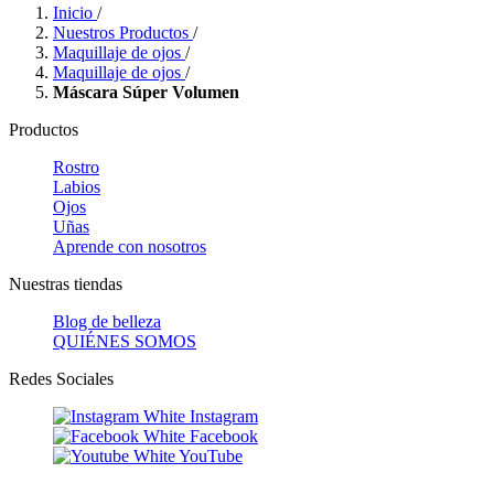
Inicio
/
Nuestros Productos
/
Maquillaje de ojos
/
Maquillaje de ojos
/
Máscara Súper Volumen
Productos
Rostro
Labios
Ojos
Uñas
Aprende con nosotros
Nuestras tiendas
Blog de belleza
QUIÉNES SOMOS
Redes Sociales
Instagram
Facebook
YouTube